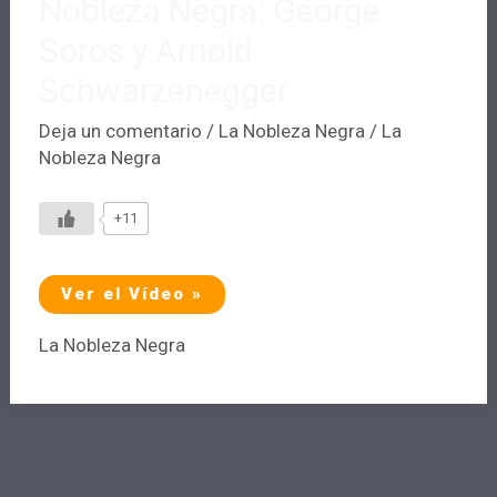
Nobleza Negra: George
Soros y Arnold
Schwarzenegger
Deja un comentario
/
La Nobleza Negra
/
La
Nobleza Negra
+11
Nobleza
Ver el Vídeo »
Negra:
George
Soros
La Nobleza Negra
y
Arnold
Schwarzenegger