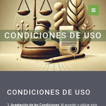
Ir
al
Main
contenido
Men
CONDICIONES DE USO
CONDICIONES DE USO
1. Aceptación de las Condiciones
: Al acceder y utilizar este