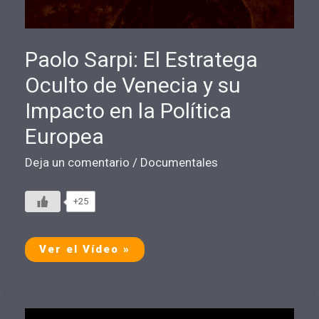
Paolo Sarpi: El Estratega
Oculto de Venecia y su
Impacto en la Política
Europea
Deja un comentario
/
Documentales
+25
Paolo
Ver el Vídeo »
Sarpi:
El
Estratega
Oculto
de
Venecia