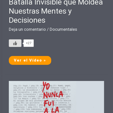
Batalla Invisible que Moldea
Nuestras Mentes y
Decisiones
Deja un comentario
/
Documentales
+27
La
Ver el Vídeo »
3ª
Guerra
Mental:
La
Batalla
Invisible
que
Moldea
Nuestras
Mentes
y
Decisiones