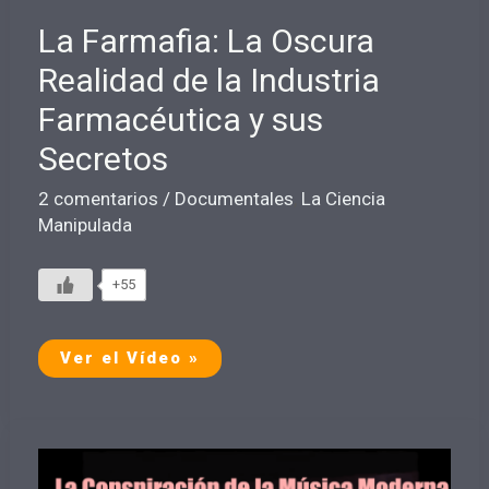
La Farmafia: La Oscura
Realidad de la Industria
Farmacéutica y sus
Secretos
2 comentarios
/
Documentales
,
La Ciencia
Manipulada
+55
La
Ver el Vídeo »
Farmafia:
La
Oscura
Realidad
de
la
Industria
Farmacéutica