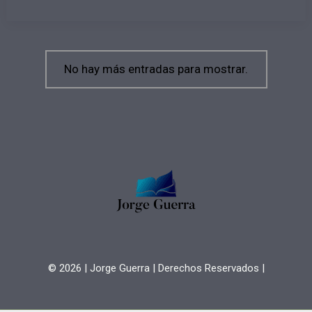
Fui
a
la
Escuela:
La
Educación
Alternativa
No hay más entradas para mostrar.
que
Desafía
al
Sistema
Tradicional
© 2026
| Jorge Guerra | Derechos Reservados |