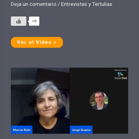
Deja un comentario
/
Entrevistas y Tertulias
+8
El
Ver el Vídeo »
Escurridizo
Rostro
del
Poder