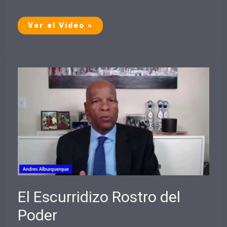
El
Ver el Vídeo »
Verdadero
Poder
en
el
Siglo
XXI
El Escurridizo Rostro del
Poder