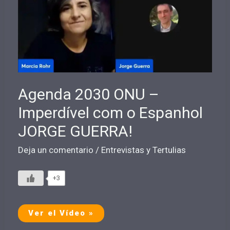
JORGE
GUERRA!
Agenda 2030 ONU –
Imperdível com o Espanhol
JORGE GUERRA!
Deja un comentario
/
Entrevistas y Tertulias
+3
Agenda
Ver el Vídeo »
2030
ONU