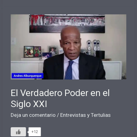
la
Existencia
Humana
El Verdadero Poder en el
Siglo XXI
Deja un comentario
/
Entrevistas y Tertulias
+12