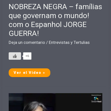
NOBREZA NEGRA – famílias
que governam o mundo!
com o Espanhol JORGE
GUERRA!
Deja un comentario
/
Entrevistas y Tertulias
+6
NOBREZA
Ver el Vídeo »
NEGRA
–
famílias
que
governam
o
mundo!
com
o
Espanhol