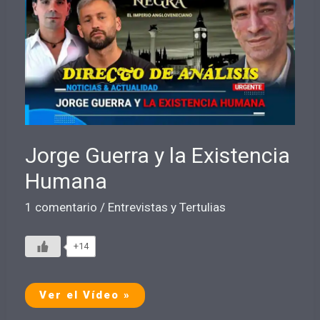
TRILOGÍA
–
LA
NOBLEZA
NEGRA
Jorge Guerra y la Existencia
Humana
1 comentario
/
Entrevistas y Tertulias
+14
Jorge
Ver el Vídeo »
Guerra
y