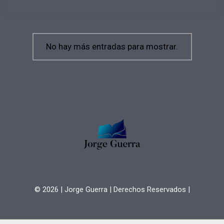
–
Imperdível
com
o
Espanhol
JORGE
No hay más entradas para mostrar.
GUERRA!
© 2026
| Jorge Guerra | Derechos Reservados |