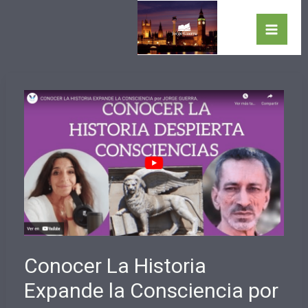
Ir
al
Main
contenido
Men
Conocer La Historia
Expande la Consciencia por