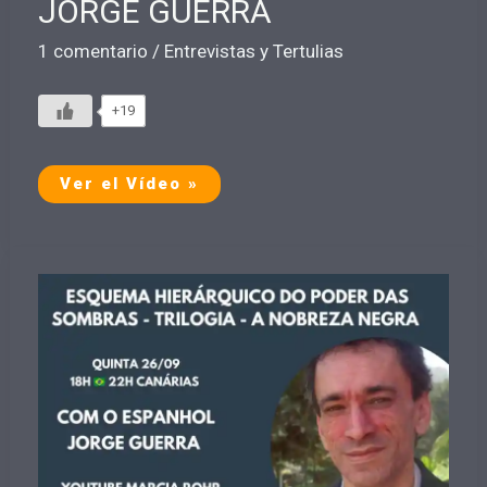
JORGE GUERRA
1 comentario
/
Entrevistas y Tertulias
+19
Conocer
Ver el Vídeo »
La
Historia
Expande
la
Consciencia
por
JORGE
GUERRA