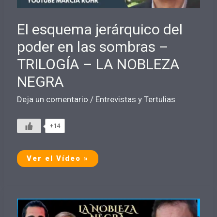
El esquema jerárquico del
poder en las sombras –
TRILOGÍA – LA NOBLEZA
NEGRA
Deja un comentario
/
Entrevistas y Tertulias
+14
El
Ver el Vídeo »
esquema
jerárquico
del
poder
en
las
sombras
–